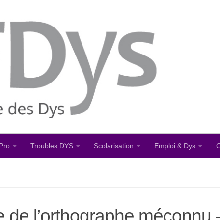
Pro
Troubles DYS
Scolarisation
Emploi & Dys
O
le de l’orthographe méconnu 