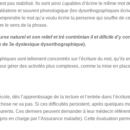
st pas stabilisé. Ils sont ainsi capables d’écrire le même mot 
t aléatoire et souvent phonologique (les dysorthographiques écri
 comprendre le mot qu’a voulu écrire la personne qui souffre de c
dre le sens de la phrase.
e naturel et son relief et tré contrénian il et dificile d’y co
ve de 3e dyslexique dysorthographique).
aphiques sont tellement concentrés sur l’écriture du mot, qu’ils e
e pour gérer des activités plus complexes, comme la mise en plac
ole, dès l’apprentissage de la lecture et l’entrée dans l’écritur
ose ne va pas. Si ces difficultés persistent, après quelques mo
 parents. Ces derniers peuvent demander à leur médecin référent 
pris en charge par l’Assurance maladie). Cette évaluation perm