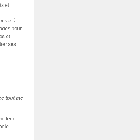
ts et
its et à
rades pour
es et
trer ses
ec tout me
nt leur
onie.