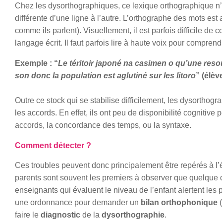
Chez les dysorthographiques, ce lexique orthographique n’e
différente d’une ligne à l’autre. L’orthographe des mots es
comme ils parlent). Visuellement, il est parfois difficile de
langage écrit. Il faut parfois lire à haute voix pour compren
Exemple : “
Le téritoir japoné na casimen o qu’une resours
son donc la population est aglutiné sur les litoro
” (élè
Outre ce stock qui se stabilise difficilement, les dysorthogr
les accords. En effet, ils ont peu de disponibilité cognitiv
accords, la concordance des temps, ou la syntaxe.
Comment détecter ?
Ces troubles peuvent donc principalement être repérés à l’éc
parents sont souvent les premiers à observer que quelque ch
enseignants qui évaluent le niveau de l’enfant alertent les
une ordonnance pour demander un
bilan orthophonique
(
faire le
diagnostic
de la
dysorthographie
.