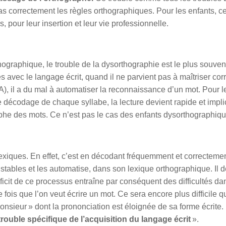
s correctement les règles orthographiques. Pour les enfants, ce
 pour leur insertion et leur vie professionnelle.
hographique, le trouble de la dysorthographie est le plus souven
s avec le langage écrit, quand il ne parvient pas à maîtriser co
 il a du mal à automatiser la reconnaissance d’un mot. Pour le
e décodage de chaque syllabe, la lecture devient rapide et implici
graphe des mots. Ce n’est pas le cas des enfants dysorthographiq
iques. En effet, c’est en décodant fréquemment et correcteme
stables et les automatise, dans son lexique orthographique. Il d
ficit de ce processus entraîne par conséquent des difficultés da
 fois que l’on veut écrire un mot. Ce sera encore plus difficile 
nsieur » dont la prononciation est éloignée de sa forme écrite
trouble spécifique de l’acquisition du langage écrit
».