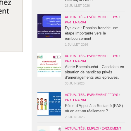
28 JUILLET 2026
ACTUALITÉS
/
EVÉNEMENT FFDYS
/
PARTENARIAT
Dyslexie : Poppins franchit une
étape importante vers le
remboursement
1 JUILLET 2026
ACTUALITÉS
/
EVÉNEMENT FFDYS
/
PARTENARIAT
Alerte Baccalauréat ! Candidats en
situation de handicap privés
d’aménagements aux épreuves.
30 JUIN 2026
ACTUALITÉS
/
EVÉNEMENT FFDYS
/
PARTENARIAT
Pôles d’Appui à la Scolarité (PAS) :
où en est-on réellement ?
29 JUIN 2026
ACTUALITÉS
/
EMPLOI
/
EVÉNEMENT