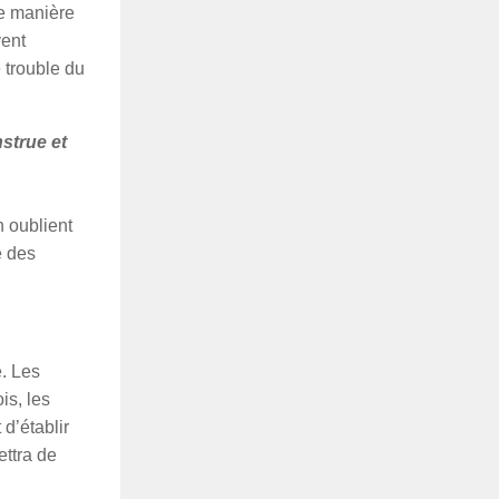
de manière
vent
e trouble du
nstrue et
n oublient
e des
e. Les
is, les
d’établir
ettra de