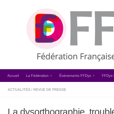
Skip to content
Accueil
La Fédération
Événements FFDys
FFDys 
ACTUALITÉS
/
REVUE DE PRESSE
La dysorthographie, troub