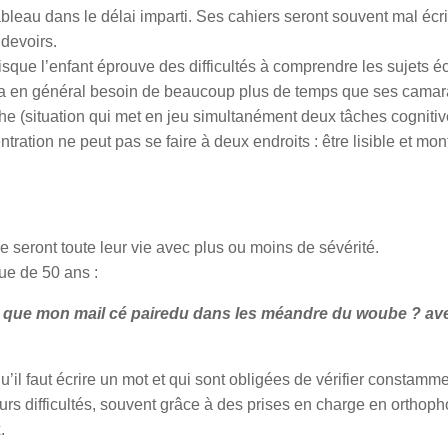
tableau dans le délai imparti. Ses cahiers seront souvent mal écri
 devoirs.
que l’enfant éprouve des difficultés à comprendre les sujets écr
 Il a en général besoin de beaucoup plus de temps que ses cama
tâche (situation qui met en jeu simultanément deux tâches cognitiv
ration ne peut pas se faire à deux endroits : être lisible et mon
 seront toute leur vie avec plus ou moins de sévérité.
ue de 50 ans :
 que mon mail cé pairedu dans les méandre du woube ? av
il faut écrire un mot et qui sont obligées de vérifier constamme
urs difficultés, souvent grâce à des prises en charge en orthoph
.