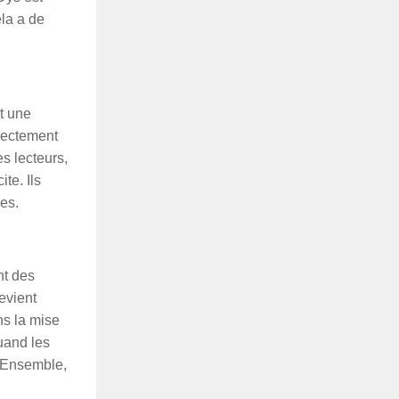
la a de
t une
rrectement
s lecteurs,
te. Ils
ues.
nt des
evient
ns la mise
quand les
. Ensemble,