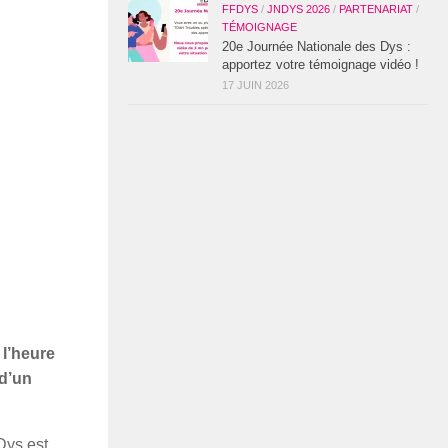
FFDYS
/
JNDYS 2026
/
PARTENARIAT
/
TÉMOIGNAGE
20e Journée Nationale des Dys :
apportez votre témoignage vidéo !
17 JUIN 2026
 l’heure
 d’un
Dys est