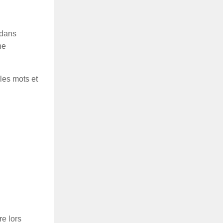
 dans
he
les mots et
re lors