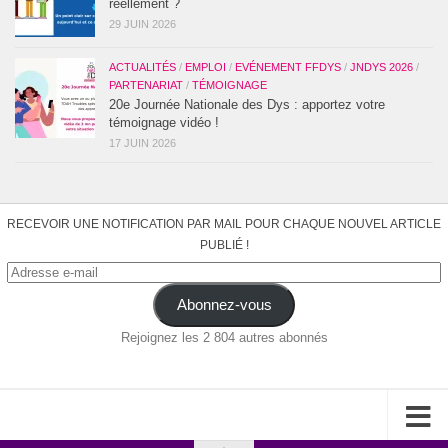
réellement ?
29 JUIN 2026
ACTUALITÉS
/
EMPLOI
/
EVÉNEMENT FFDYS
/
JNDYS 2026
/
PARTENARIAT
/
TÉMOIGNAGE
20e Journée Nationale des Dys : apportez votre
témoignage vidéo !
17 JUIN 2026
RECEVOIR UNE NOTIFICATION PAR MAIL POUR CHAQUE NOUVEL ARTICLE
PUBLIÉ !
Adresse
e-
Abonnez-vous
mail
Rejoignez les 2 804 autres abonnés