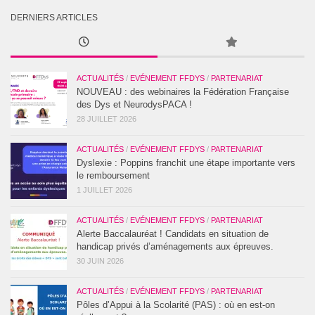
DERNIERS ARTICLES
ACTUALITÉS
/
EVÉNEMENT FFDYS
/
PARTENARIAT
NOUVEAU : des webinaires la Fédération Française
des Dys et NeurodysPACA !
28 JUILLET 2026
ACTUALITÉS
/
EVÉNEMENT FFDYS
/
PARTENARIAT
Dyslexie : Poppins franchit une étape importante vers
le remboursement
1 JUILLET 2026
ACTUALITÉS
/
EVÉNEMENT FFDYS
/
PARTENARIAT
Alerte Baccalauréat ! Candidats en situation de
handicap privés d’aménagements aux épreuves.
30 JUIN 2026
ACTUALITÉS
/
EVÉNEMENT FFDYS
/
PARTENARIAT
Pôles d’Appui à la Scolarité (PAS) : où en est-on