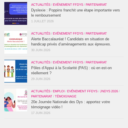
ACTUALITÉS
/
EVÉNEMENT FFDYS
/
PARTENARIAT
Dyslexie : Poppins franchit une étape importante vers
le remboursement
1 JUILLET 2026
ACTUALITÉS
/
EVÉNEMENT FFDYS
/
PARTENARIAT
Alerte Baccalauréat ! Candidats en situation de
handicap privés d’aménagements aux épreuves.
30 JUIN 2026
ACTUALITÉS
/
EVÉNEMENT FFDYS
/
PARTENARIAT
Pôles d’Appui à la Scolarité (PAS) : où en est-on
réellement ?
29 JUIN 2026
ACTUALITÉS
/
EMPLOI
/
EVÉNEMENT FFDYS
/
JNDYS 2026
/
PARTENARIAT
/
TÉMOIGNAGE
20e Journée Nationale des Dys : apportez votre
témoignage vidéo !
17 JUIN 2026