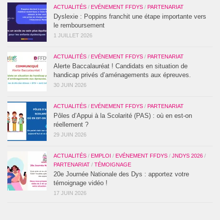
ACTUALITÉS
/
EVÉNEMENT FFDYS
/
PARTENARIAT
Dyslexie : Poppins franchit une étape importante vers
le remboursement
1 JUILLET 2026
ACTUALITÉS
/
EVÉNEMENT FFDYS
/
PARTENARIAT
Alerte Baccalauréat ! Candidats en situation de
handicap privés d’aménagements aux épreuves.
30 JUIN 2026
ACTUALITÉS
/
EVÉNEMENT FFDYS
/
PARTENARIAT
Pôles d’Appui à la Scolarité (PAS) : où en est-on
réellement ?
29 JUIN 2026
ACTUALITÉS
/
EMPLOI
/
EVÉNEMENT FFDYS
/
JNDYS 2026
/
PARTENARIAT
/
TÉMOIGNAGE
20e Journée Nationale des Dys : apportez votre
témoignage vidéo !
17 JUIN 2026