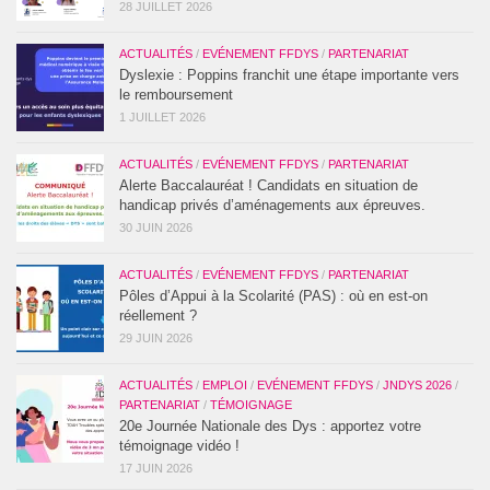
28 JUILLET 2026
ACTUALITÉS
/
EVÉNEMENT FFDYS
/
PARTENARIAT
Dyslexie : Poppins franchit une étape importante vers
le remboursement
1 JUILLET 2026
ACTUALITÉS
/
EVÉNEMENT FFDYS
/
PARTENARIAT
Alerte Baccalauréat ! Candidats en situation de
handicap privés d’aménagements aux épreuves.
30 JUIN 2026
ACTUALITÉS
/
EVÉNEMENT FFDYS
/
PARTENARIAT
Pôles d’Appui à la Scolarité (PAS) : où en est-on
réellement ?
29 JUIN 2026
ACTUALITÉS
/
EMPLOI
/
EVÉNEMENT FFDYS
/
JNDYS 2026
/
PARTENARIAT
/
TÉMOIGNAGE
20e Journée Nationale des Dys : apportez votre
témoignage vidéo !
17 JUIN 2026