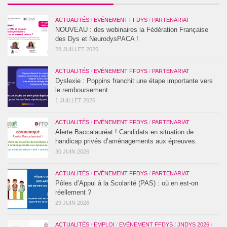
ACTUALITÉS
/
EVÉNEMENT FFDYS
/
PARTENARIAT
NOUVEAU : des webinaires la Fédération Française
des Dys et NeurodysPACA !
28 JUILLET 2026
ACTUALITÉS
/
EVÉNEMENT FFDYS
/
PARTENARIAT
Dyslexie : Poppins franchit une étape importante vers
le remboursement
1 JUILLET 2026
ACTUALITÉS
/
EVÉNEMENT FFDYS
/
PARTENARIAT
Alerte Baccalauréat ! Candidats en situation de
handicap privés d’aménagements aux épreuves.
30 JUIN 2026
ACTUALITÉS
/
EVÉNEMENT FFDYS
/
PARTENARIAT
Pôles d’Appui à la Scolarité (PAS) : où en est-on
réellement ?
29 JUIN 2026
ACTUALITÉS
/
EMPLOI
/
EVÉNEMENT FFDYS
/
JNDYS 2026
/